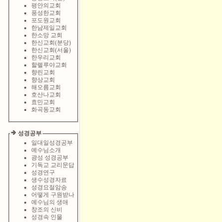
평안의교회
풍성한교회
포도원교회
한남제일교회
한소망 교회
한신교회(분당)
한신교회(서울)
한우리교회
할렐루야교회
향린교회
향상교회
해오름교회
호산나교회
효민교회
화곡동교회
성경공부
일대일성경공부
예수님소개
광성 성경공부
기독교 교리문답
성경연구
생수성경자료
성경요절암송
어떻게 구원받나
예수님의 생애
창조의 신비
성경속 인물