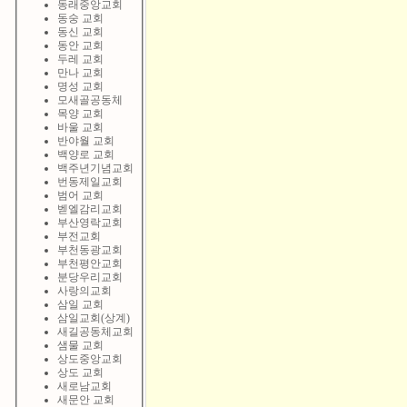
동래중앙교회
동숭 교회
동신 교회
동안 교회
두레 교회
만나 교회
명성 교회
모새골공동체
목양 교회
바울 교회
반야월 교회
백양로 교회
백주년기념교회
번동제일교회
범어 교회
벧엘감리교회
부산영락교회
부전교회
부천동광교회
부천평안교회
분당우리교회
사랑의교회
삼일 교회
삼일교회(상계)
새길공동체교회
샘물 교회
상도중앙교회
상도 교회
새로남교회
새문안 교회