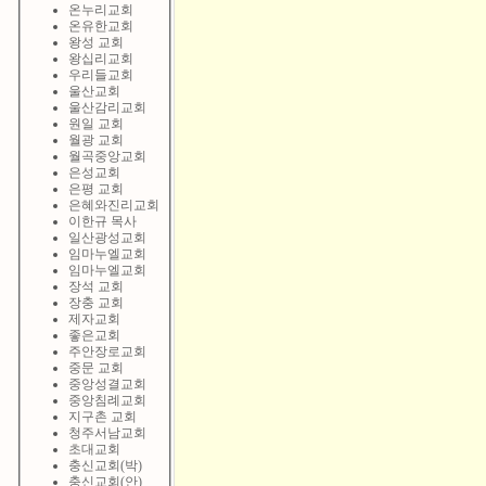
온누리교회
온유한교회
왕성 교회
왕십리교회
우리들교회
울산교회
울산감리교회
원일 교회
월광 교회
월곡중앙교회
은성교회
은평 교회
은혜와진리교회
이한규 목사
일산광성교회
임마누엘교회
임마누엘교회
장석 교회
장충 교회
제자교회
좋은교회
주안장로교회
중문 교회
중앙성결교회
중앙침례교회
지구촌 교회
청주서남교회
초대교회
충신교회(박)
충신교회(안)