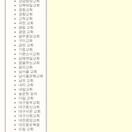
강남중앙교회
강북제일교회
경동교회
경향교회
고척교회
과천 교회
광림 교회
광염 교회
광주중앙교회
구미교회
금란 교회
기둥교회
기쁜소식교회
김해제일교회
꿈을주는교회
꿈의교회
남서울 교회
남서울은혜교회
남포 교회
내리 교회
내일교회
높은뜻 숭의
다일 교회
대구동부교회
대구동신교회
대구서문 교회
대구서현교회
대전중앙교회
대조동순복음
도림 교회