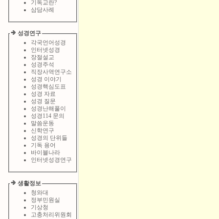
기독교란?
삼담사례
성경연구
각국언어성경
인터넷성경
장절설교
성경주석
직장사역연구소
성경 이야기
성경핵심도표
성경 자료
성경 질문
성경난해풀이
성경114 문의
말씀운동
신학연구
성경의 단위들
기독 용어
바이블나라
인터넷성경연구
생활정보
청와대
정부민원실
기상청
고충처리위원회