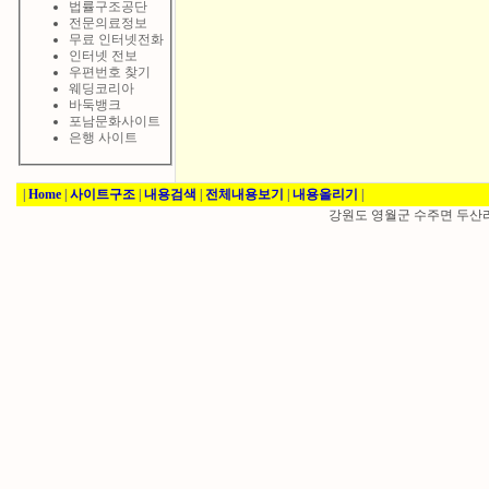
법률구조공단
전문의료정보
무료 인터넷전화
인터넷 전보
우편번호 찾기
웨딩코리아
바둑뱅크
포남문화사이트
은행 사이트
|
Home
|
사이트구조
|
내용검색
|
전체내용보기
|
내용올리기
|
강원도 영월군 수주면 두산리 30