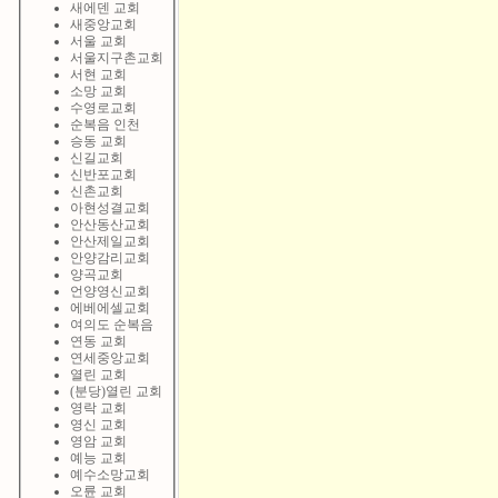
새에덴 교회
새중앙교회
서울 교회
서울지구촌교회
서현 교회
소망 교회
수영로교회
순복음 인천
승동 교회
신길교회
신반포교회
신촌교회
아현성결교회
안산동산교회
안산제일교회
안양감리교회
양곡교회
언양영신교회
에베에셀교회
여의도 순복음
연동 교회
연세중앙교회
열린 교회
(분당)열린 교회
영락 교회
영신 교회
영암 교회
예능 교회
예수소망교회
오륜 교회