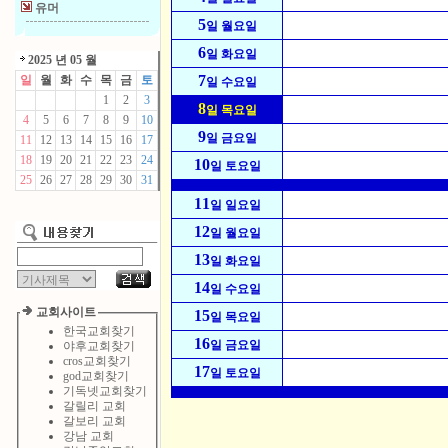
유머
5
일 월요일
6
일 화요일
2025 년 05 월
7
일
월
화
수
목
금
토
일 수요일
1
2
3
8
일 목요일
4
5
6
7
8
9
10
9
일 금요일
11
12
13
14
15
16
17
18
19
20
21
22
23
24
10
일 토요일
25
26
27
28
29
30
31
11
일 일요일
12
일 월요일
13
일 화요일
14
일 수요일
교회사이트
15
일 목요일
한국교회찾기
16
일 금요일
야후교회찾기
cros교회찾기
17
일 토요일
god교회찾기
기독넷교회찾기
갈릴리 교회
갈보리 교회
강남 교회