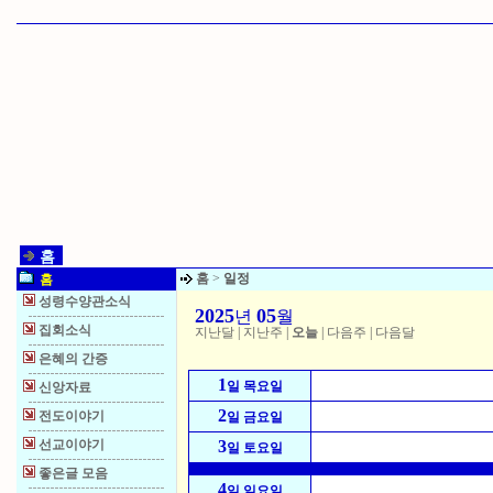
홈
홈
>
일정
홈
성령수양관소식
2025
05
년
월
집회소식
지난달
|
지난주
|
오늘
|
다음주
|
다음달
은혜의 간증
1
일 목요일
신앙자료
2
전도이야기
일 금요일
선교이야기
3
일 토요일
좋은글 모음
4
일 일요일