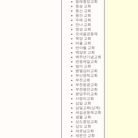
동래중앙교회
동숭 교회
동신 교회
동안 교회
두레 교회
만나 교회
명성 교회
모새골공동체
목양 교회
바울 교회
반야월 교회
백양로 교회
백주년기념교회
번동제일교회
범어 교회
벧엘감리교회
부산영락교회
부전교회
부천동광교회
부천평안교회
분당우리교회
사랑의교회
삼일 교회
삼일교회(상계)
새길공동체교회
샘물 교회
상도중앙교회
상도 교회
새로남교회
새문안 교회