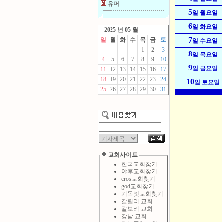
유머
5
일 월요일
6
일 화요일
2025 년 05 월
7
일
월
화
수
목
금
토
일 수요일
1
2
3
8
일 목요일
4
5
6
7
8
9
10
9
일 금요일
11
12
13
14
15
16
17
18
19
20
21
22
23
24
10
일 토요일
25
26
27
28
29
30
31
교회사이트
한국교회찾기
야후교회찾기
cros교회찾기
god교회찾기
기독넷교회찾기
갈릴리 교회
갈보리 교회
강남 교회