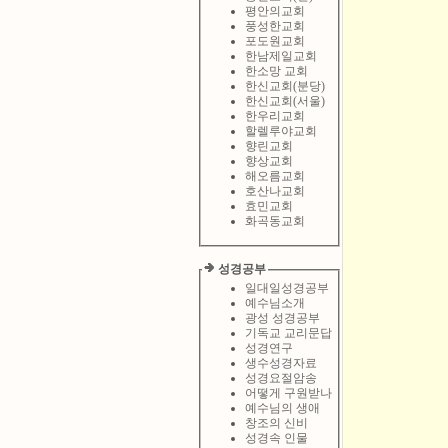
평안의교회
풍성한교회
포도원교회
한남제일교회
한소망 교회
한신교회(분당)
한신교회(서울)
한우리교회
할렐루야교회
향린교회
향상교회
해오름교회
호산나교회
효민교회
화곡동교회
성경공부
일대일성경공부
예수님소개
광성 성경공부
기독교 교리문답
성경연구
생수성경자료
성경요절암송
어떻게 구원받나
예수님의 생애
창조의 신비
성경속 인물