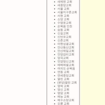
새에덴 교회
새중앙교회
서울 교회
서울지구촌교회
서현 교회
소망 교회
수영로교회
순복음 인천
승동 교회
신길교회
신반포교회
신촌교회
아현성결교회
안산동산교회
안산제일교회
안양감리교회
양곡교회
언양영신교회
에베에셀교회
여의도 순복음
연동 교회
연세중앙교회
열린 교회
(분당)열린 교회
영락 교회
영신 교회
영암 교회
예능 교회
예수소망교회
오륜 교회