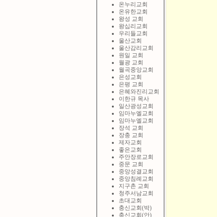
온누리교회
온유한교회
왕성 교회
왕십리교회
우리들교회
울산교회
울산감리교회
원일 교회
월광 교회
월곡중앙교회
은성교회
은평 교회
은혜와진리교회
이한규 목사
일산광성교회
임마누엘교회
임마누엘교회
장석 교회
장충 교회
제자교회
좋은교회
주안장로교회
중문 교회
중앙성결교회
중앙침례교회
지구촌 교회
청주서남교회
초대교회
충신교회(박)
충신교회(안)