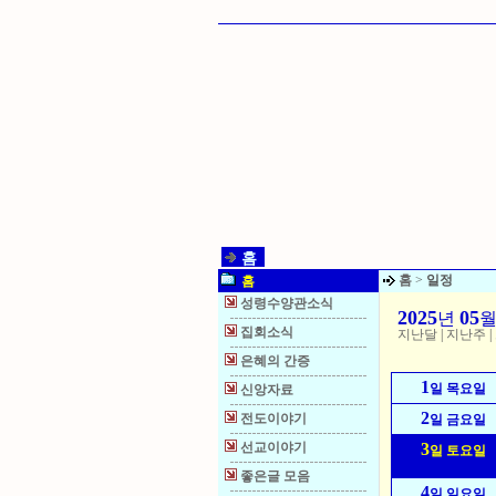
홈
홈
>
일정
홈
성령수양관소식
2025
05
년
집회소식
지난달
|
지난주
|
은혜의 간증
1
일 목요일
신앙자료
2
전도이야기
일 금요일
선교이야기
3
일 토요일
좋은글 모음
4
일 일요일