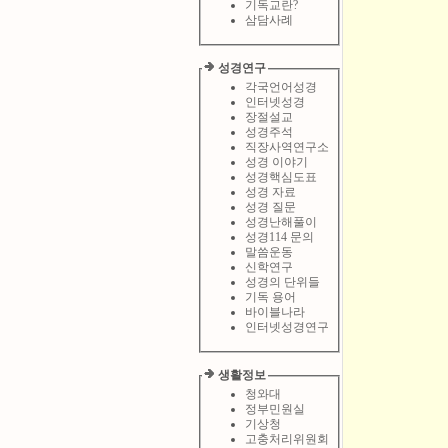
기독교란?
삼담사례
성경연구
각국언어성경
인터넷성경
장절설교
성경주석
직장사역연구소
성경 이야기
성경핵심도표
성경 자료
성경 질문
성경난해풀이
성경114 문의
말씀운동
신학연구
성경의 단위들
기독 용어
바이블나라
인터넷성경연구
생활정보
청와대
정부민원실
기상청
고충처리위원회