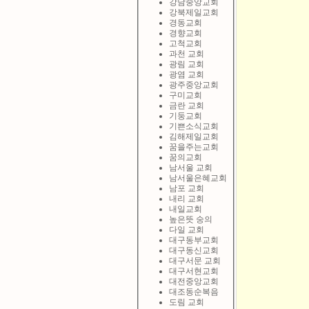
강남중앙교회
강북제일교회
경동교회
경향교회
고척교회
과천 교회
광림 교회
광염 교회
광주중앙교회
구미교회
금란 교회
기둥교회
기쁜소식교회
김해제일교회
꿈을주는교회
꿈의교회
남서울 교회
남서울은혜교회
남포 교회
내리 교회
내일교회
높은뜻 숭의
다일 교회
대구동부교회
대구동신교회
대구서문 교회
대구서현교회
대전중앙교회
대조동순복음
도림 교회